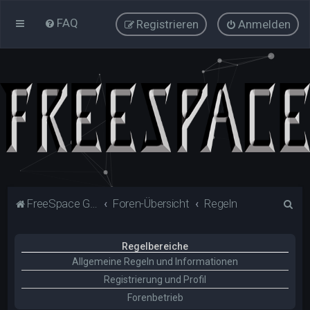
FAQ
Registrieren
Anmelden
S
FreeSpace Galaxy
Foren-Übersicht
Regeln
u
c
Regelbereiche
h
Allgemeine Regeln und Informationen
e
Registrierung und Profil
Forenbetrieb