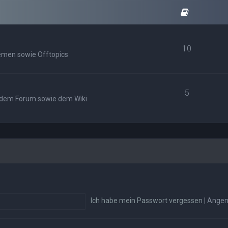
10
emen sowie Offtopics
5
, dem Forum sowie dem Wiki
Ich habe mein Passwort vergessen
|
Angem