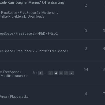
Gizeh-Kampagne: Menes' Offenbarung
2
t: FreeSpace / FreeSpace 2
»
Missionen /
tellte Projekte inkl. Downloads
0
FreeSpace / FreeSpace 2
»
FRED / FRED2
0
FreeSpace / FreeSpace 2
»
Conflict: FreeSpace /
64
1
ct: FreeSpace /
…
1
3
4
5
6
7
 Modifikationen
»
In
4
 Area
»
Plauderecke