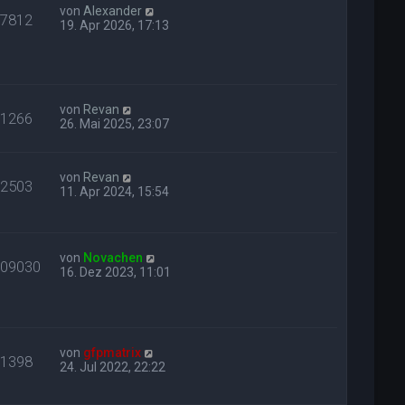
von
Alexander
17812
19. Apr 2026, 17:13
von
Revan
31266
26. Mai 2025, 23:07
von
Revan
42503
11. Apr 2024, 15:54
von
Novachen
309030
16. Dez 2023, 11:01
von
gfpmatrix
71398
24. Jul 2022, 22:22