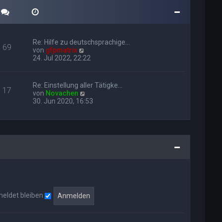
e
i
t
r
a
g
Re: Hilfe zu deutschsprachige…
69
N
von
gfpmatrix
e
24. Jul 2022, 22:22
u
e
s
Re: Einstellung aller Tätigke…
17
t
N
von
Novachen
e
e
30. Jun 2020, 16:53
r
u
B
e
e
s
i
t
t
e
r
r
a
B
g
e
i
t
r
eldet bleiben
a
g