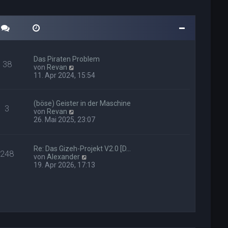
Das Piraten Problem
38
N
von
Revan
e
11. Apr 2024, 15:54
u
e
s
(böse) Geister in der Maschine
3
t
N
von
Revan
e
e
26. Mai 2025, 23:07
r
u
B
e
e
s
i
Re: Das Gizeh-Projekt V2.0 [D…
t
248
t
N
von
Alexander
e
r
e
19. Apr 2026, 17:13
r
a
u
B
g
e
e
s
i
t
t
e
r
r
a
B
g