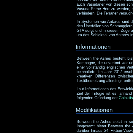
auch Vasudaner von diesen schr
Vasuda Prime Herr zu werden, s
verhindern. Die Terraner versuch
In Systemen wie Antares sind d
den Überfällen von Schmugglern 
GTA sorgt und in diesem Zuge 
um das Schicksal von Antares i
Informationen
Between the Ashes besteht bis
Kampagne, die unvertont war u
einer vollständig englischen Ve
beinhaltete. Im Jahr 2017 ers
kreativen Differenzen zwisc
Textübersetzung allerdings entfe
Laut Informationen des Entwickl
Ziel der Trilogie ist es, anha
folgenden Gründung der
Galakti
Modifikationen
Between the Ashes setzt in sei
Insgesamt bietet Between the 
darüber hinaus 24 Fiktion-View