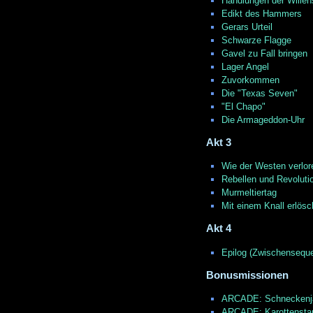
Handlungen der Willen
Edikt des Hammers
Gerars Urteil
Schwarze Flagge
Gavel zu Fall bringen
Lager Angel
Zuvorkommen
Die "Texas Seven"
"El Chapo"
Die Armageddon-Uhr
Akt 3
Wie der Westen verlor
Rebellen und Revoluti
Murmeltiertag
Mit einem Knall erlös
Akt 4
Epilog (Zwischensequ
Bonusmissionen
ARCADE: Schneckenj
ARCADE: Karottensta