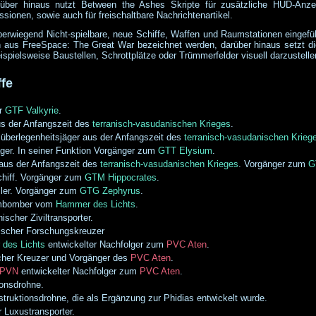
arüber hinaus nutzt Between the Ashes Skripte für zusätzliche HUD-Anz
ssionen, sowie auch für freischaltbare Nachrichtenartikel.
erwiegend Nicht-spielbare, neue Schiffe, Waffen und Raumstationen eingeführ
 aus FreeSpace: The Great War bezeichnet werden, darüber hinaus setzt die
spielsweise Baustellen, Schrottplätze oder Trümmerfelder visuell darzustelle
ffe
er
GTF Valkyrie
.
us der Anfangszeit des
terranisch-vasudanischen Krieges
.
berlegenheitsjäger aus der Anfangszeit des
terranisch-vasudanischen Krieg
äger. In seiner Funktion Vorgänger zum
GTT Elysium
.
aus der Anfangszeit des
terranisch-vasudanischen Krieges
. Vorgänger zum
G
chiff. Vorgänger zum
GTM Hippocrates
.
er. Vorgänger zum
GTG Zephyrus
.
rmbomber vom
Hammer des Lichts
.
cher Ziviltransporter.
scher Forschungskreuzer
des Lichts
entwickelter Nachfolger zum
PVC Aten
.
her Kreuzer und Vorgänger des
PVC Aten
.
PVN
entwickelter Nachfolger zum
PVC Aten
.
ionsdrohne.
truktionsdrohne, die als Ergänzung zur Phidias entwickelt wurde.
 Luxustransporter.