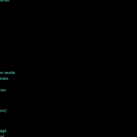
skraft
en wurde
onäre
chen
enz)
agd
nd