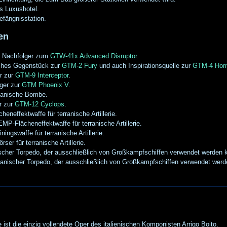
s Luxushotel.
efängnisstation.
fen
- Nachfolger zum
GTW-41x Advanced Disruptor
.
ches Gegenstück zur
GTM-2 Fury
und auch Inspirationsquelle zur
GTM-4 Hor
r zur
GTM-9 Interceptor
.
lger zur
GTM Phoenix V
.
danische Bombe.
r zur
GTM-12 Cyclops
.
neffektwaffe für terranische Artillerie.
MP-Flächeneffektwaffe für terranische Artillerie.
ngswaffe für terranische Artillerie.
er für terranische Artillerie.
scher Torpedo, der ausschließlich von Großkampfschiffen verwendet werden 
nischer Torpedo, der ausschließlich von Großkampfschiffen verwendet werd
ist die einzig vollendete Oper des italienischen Komponisten Arrigo Boito.