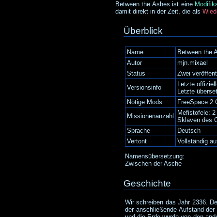
Between the Ashes ist eine
Modifik
damit direkt in der Zeit, die als
Wied
Überblick
Name
Between the 
Autor
mjn.mixael
Status
Zwei veröffen
Letzte offizie
Versionsinfo
Letzte überse
Nötige Mods
FreeSpace 2 O
Mefistofele: 2
Missionenanzahl
Sklaven des 
Sprache
Deutsch
Vertont
Vollständig au
Namensübersetzung:
Zwischen der Asche
Geschichte
Wir schreiben das Jahr 2336. De
der anschließende Aufstand de
und die Erde wurde von den ander