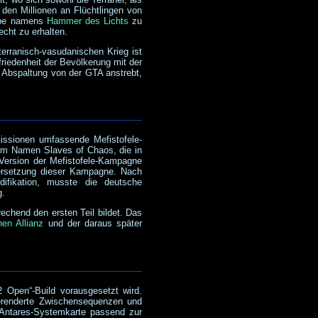
den Millionen an Flüchtlingen von
uppe namens
Hammer des Lichts
zu
echt zu erhalten.
erranisch-vasudanischen Krieg ist
riedenheit der Bevölkerung mit der
e Abspaltung von der GTA anstrebt,
issionen umfassende Mefistofele-
em Namen Slaves of Chaos, die in
 Version der Mefistofele-Kampagne
bersetzung dieser Kampagne. Nach
ifikation, musste die deutsche
g.
echend den ersten Teil bildet. Das
hen Allianz
und der daraus später
2 Open“-Build vorausgesetzt wird.
erenderte Zwischensequenzen und
 Antares-Systemkarte passend zur