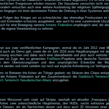
ecklichen Ereignissen erholen müssen. Die Vasudaner versuchen nicht nur 
ondern versuchen auch eine weitere Ausbreitung der religiösen Splittergr
en hingegen mit ihren dezimierten Flotten die Ordnung in ihren Systemen aufr
ie Folgen des Krieges um so schrecklicher, das ehemalige Frontsystem im t
und Kriminellen schutzlos ausgeliefert, was auch für eine zunehmende Unzuf
auch für eine Bewegung namens
Antares Föderation
empfänglich wird, die di
n die eigene Verantwortung zu nehmen.
her aus zwei veröffentlichten Kampagnen, einmal die im Jahr 2012 zwei M
nd auch als Demo galt, sowie die im Jahr 2016 erste Hauptkampagne mit d
rtonung erschien und dabei auch eine überarbeitete und jetzt auch vertonte
chien im Zuge des so genannten
FreiRaum
-Projektes eine deutsche Textü
hen dem Übersetzungsteam und dem ursprünglichen Entwickler der Mod
rnt werden und steht seitdem nur noch auf explizite Anforderung zur Verfügun
ers ist Between the Ashes als Trilogie geplant, wo Sklaven des Chaos entspr
nd der Antares Föderation auf den Zusammenbruch der
Galaktisch Terranisc
sch Terranisch Vasudanischen Allianz
einzugehen.
nen Missionen sehr stark auf Skripte, weshalb ein aktueller „Freespace 
Ashes zwei unterschiedliche Hauptmenüs, drei HUDs, sechs exklusive g
er Dateien, die als Nachrichten dienen und dazu auch 20 Versionen einer