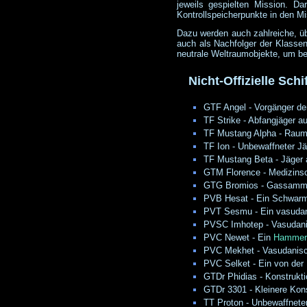
jeweils gespielten Mission. D
Kontrollspeicherpunkte in den Mi
Dazu werden auch zahlreiche, üb
auch als Nachfolger der Klassen
neutrale Weltraumobjekte, um bei
Nicht-Offizielle Schi
GTF Angel - Vorgänger d
TF Strike - Abfangjäger a
TF Mustang Alpha - Raumü
TF Ion - Unbewaffneter J
TF Mustang Beta - Jäger 
GTM Florence - Medizins
GTG Bromios - Gassamml
PVB Hesat - Ein Schwa
PVT Sesmu - Ein vasudanis
PVSC Imhotep - Vasudani
PVC Newet - Ein
Hammer 
PVC Mekhet - Vasudanisc
PVC Selket - Ein von der
GTDr Phidias - Konstrukt
GTDr 3301 - Kleinere Kons
TT Proton - Unbewaffneter