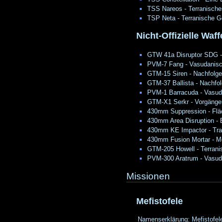
TSS Nareos - Terranische
TSP Neta - Terranische G
Nicht-Offizielle Waf
GTW 41a Disruptor SDG 
PVM-7 Fang - Vasudanis
GTM-15 Siren - Nachfolge
GTM-37 Ballista - Nachfo
PVM-1 Barracuda - Vasu
GTM-X1 Serkr - Vorgänge
430mm Suppression - Fläche
430mm Area Disruption - E
430mm KE Impactor - Traini
430mm Fusion Mortar - Mörs
GTM-205 Howell - Terrani
PVM-300 Aratrum - Vasuda
Missionen
Mefistofele
Namenserklärung: Mefistofele 