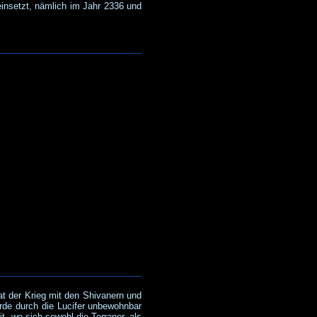
insetzt, nämlich im Jahr 2336 und
at der Krieg mit den Shivanern und
rde durch die Lucifer unbewohnbar
, wo sich sowohl die Terraner, als