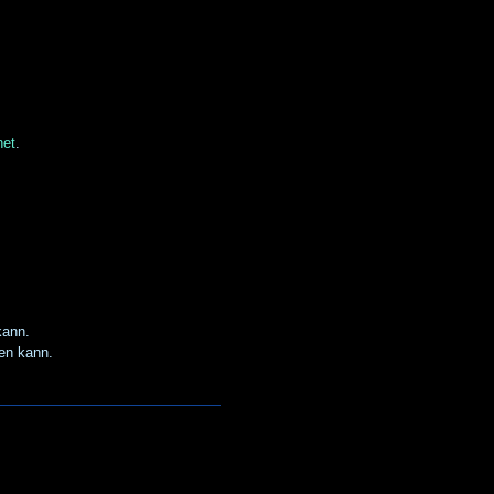
net
.
kann.
en kann.