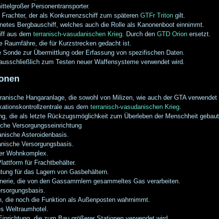
ittelgroßer Personentransporter.
r Frachter, der als Konkurrenzschiff zum späteren
GTFr Triton
gilt.
etes Bergbauschiff, welches auch die Rolle als Kanonenboot einnimmt.
iff aus dem
terranisch-vasudanischen Krieg
. Durch den
GTD Orion
ersetzt.
 Raumfähre, die für Kurzstrecken gedacht ist.
e Sonde zur Übermittlung oder Erfassung von spezifischen Daten.
ausschließlich zum Testen neuer Waffensysteme verwendet wird.
ionen
rranische Hangaranlage, die sowohl von Milizen, wie auch der GTA verwendet 
tionskontrollzentrale aus dem
terranisch-vasudanischen Krieg
.
ng, die als letzte Rückzugsmöglichkeit zum Überleben der Menschheit gebaut
ische Versorgungsseinrichtung
nische Asteroidenbasis.
nische Versorgungsbasis.
her Wohnkomplex.
lattform für Frachtbehälter.
htung für das Lagern von Gasbehältern.
finerie, die von den Gassammlern gesammeltes Gas verarbeiten.
ersorgungsbasis.
, die noch die Funktion als Außenposten wahrnimmt.
es Weltraumhotel.
Einrichtung, die zum Bau größerer Stationen verwendet wird.