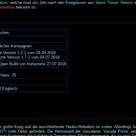
ation
, welche rund ein Jahr nach den Ereignissen aus
Silent Threat: Reborn
e
eraufbau
bekannt ist.
Ashes
tlichte Kampagnen.
lle Version 1.2.1 vom 04.09.2018
tzte Version 1.7.1 vom 04.07.2018
pen Build von frühestens 27.07.2018
Chaos: 25
f Englisch
r große Krieg und die anschließende Hades-Rebellion ist vorbei. Allerdings h
r
GTI
viele Opfer gefordert. Die Heimatwelt der Vasudaner, Vasuda Prime, wu
en Systemen der Galaktisch Terranischen Allianz abgetrennt. Es ist eine Zeit