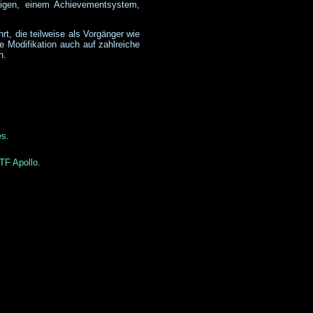
eigen, einem Achievementsystem,
t, die teilweise als Vorgänger wie
 Modifikation auch auf zahlreiche
n.
es
.
TF Apollo
.