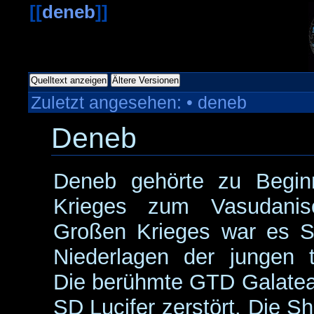
[[
deneb
]]
Quelltext anzeigen
Ältere Versionen
Zuletzt angesehen:
•
deneb
Deneb
Deneb gehörte zu Beginn
Krieges zum Vasudani
Großen Krieges war es S
Niederlagen der jungen t
Die berühmte GTD Galatea
SD Lucifer zerstört. Die Sh