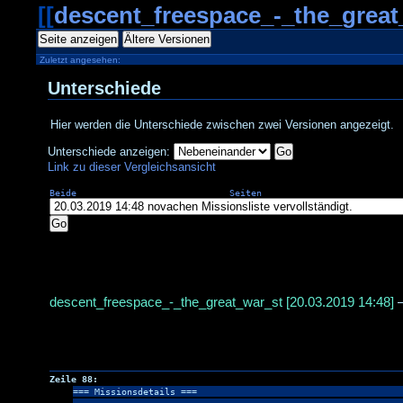
[[
descent_freespace_-_the_great
Seite anzeigen
Ältere Versionen
Zuletzt angesehen:
Unterschiede
Hier werden die Unterschiede zwischen zwei Versionen angezeigt.
Unterschiede anzeigen:
Go
Link zu dieser Vergleichsansicht
Beide Seiten de
Go
descent_freespace_-_the_great_war_st [20.03.2019 14:48]
Zeile 88:
=== Missionsdetails ===