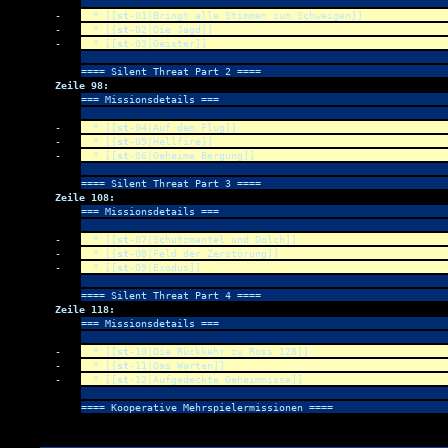
-
* [[
st
-01|Bringt alle Stimmen zum Schweigen]]
-
* [[
st
-02|Die Jagd]]
-
* [[
st
-03|Geister]]
==== Silent Threat Part 2 ====
Zeile 98:
=== Missionsdetails ===
-
* [[
st
-04|Auf dem Flug]]
-
* [[
st
-05|Hellfire]]
-
* [[
st
-06|Geheime Bergung]]
==== Silent Threat Part 3 ====
Zeile 108:
=== Missionsdetails ===
-
* [[
st
-07|Schutzmantel und Dolch]]
-
* [[
st
-08|Feld der Zerstörung]]
-
* [[
st
-09|Exodus]]
==== Silent Threat Part 4 ====
Zeile 118:
=== Missionsdetails ===
-
* [[
st
-10|Die Rückkehr zu Ross 128]]
-
* [[
st
-11|Das Warten]]
-
* [[
st
-12|Aufgedeckte Geheimnisse]]
==== Kooperative Mehrspielermissionen ====