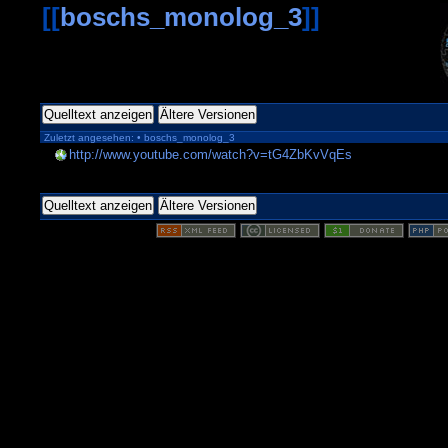
[[
boschs_monolog_3
]]
Quelltext anzeigen
Ältere Versionen
Zuletzt angesehen:
•
boschs_monolog_3
http://www.youtube.com/watch?v=tG4ZbKvVqEs
Quelltext anzeigen
Ältere Versionen